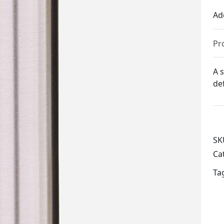
Ad
Pr
A 
de
SK
Ca
Ta